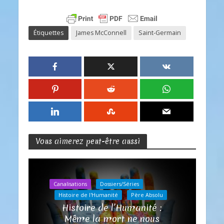
Étiquettes
James McConnell
Saint-Germain
Vous aimerez peut-être aussi
Canalisations
Dossiers/Séries
Histoire de l'Humanité
Père Absolu
Histoire de l’Humanité :
Même la mort ne nous