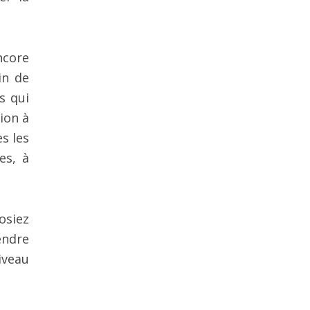
ncore
in de
s qui
ion à
s les
es, à
osiez
endre
iveau