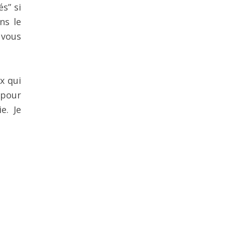
s” si
ns le
 vous
x qui
 pour
e. Je