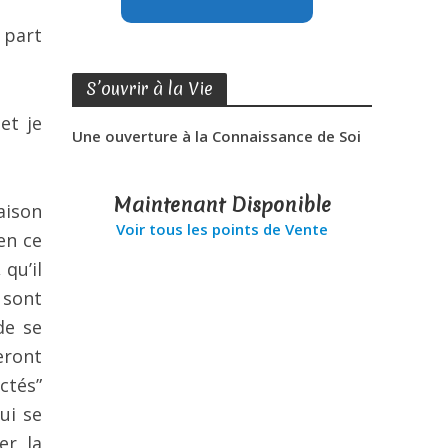
 part
S’ouvrir à la Vie
et je
Une ouverture à la Connaissance de Soi
Maintenant Disponible
aison
Voir tous les points de Vente
en ce
qu’il
 sont
de se
eront
ctés”
ui se
er la