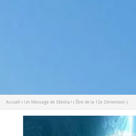
Accueil
»
Un Message de Silesha ! ( Être de la 12e Dimension )