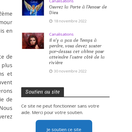
Canalisations
Ouvrez la Porte à l’Amour de
Dieu
12ème
18 novembre 2022
Amour
is en
Canalisations
Il n’y a pas de Temps à
perdre, vous devez sauter
par-dessus cet abîme pour
te de
atteindre l’autre côté de la
rivière
 plus
30 novembre 2022
ns et
uvent
érons
Soutien au site
ie de
Ce site ne peut fonctionner sans votre
 Nous
aide. Merci pour votre soutien.
verez
Je soutien ce site