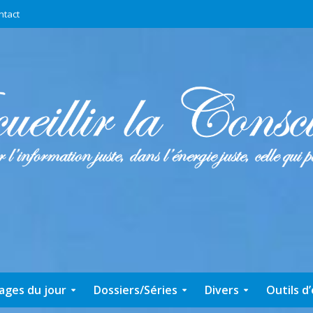
ntact
ages du jour
Dossiers/Séries
Divers
Outils d’