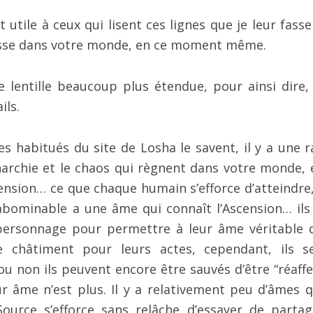
 utile à ceux qui lisent ces lignes que je leur fasse
passe dans votre monde, en ce moment même.
e lentille beaucoup plus étendue, pour ainsi dire, 
ils.
habitués du site de Losha le savent, il y a une r
archie et le chaos qui règnent dans votre monde, 
cension… ce que chaque humain s’efforce d’atteindre, 
abominable a une âme qui connaît l’Ascension… ils
 personnage pour permettre à leur âme véritable 
te châtiment pour leurs actes, cependant, ils s
ou non ils peuvent encore être sauvés d’être “réaffe
ur âme n’est plus. Il y a relativement peu d’âmes q
Source s’efforce sans relâche d’essayer de partag