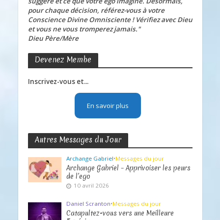
suggère et ce que votre ego imagine. Désormais,
pour chaque décision, référez-vous à votre
Conscience Divine Omnisciente ! Vérifiez avec Dieu
et vous ne vous tromperez jamais."
Dieu Père/Mère
Devenez Membe
Inscrivez-vous et...
En savoir plus
Autres Messages du Jour
Archange Gabriel
•
Messages du jour
Archange Gabriel – Apprivoiser les peurs
de l’ego
10 avril 2026
Daniel Scranton
•
Messages du jour
Catapultez-vous vers une Meilleure