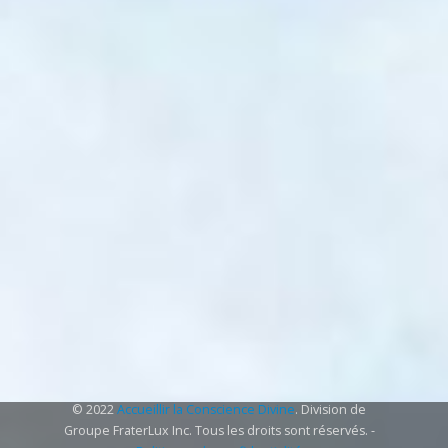
© 2022
Accueillir la Conscience Divine
. Division de
Groupe FraterLux Inc. Tous les droits sont réservés. -