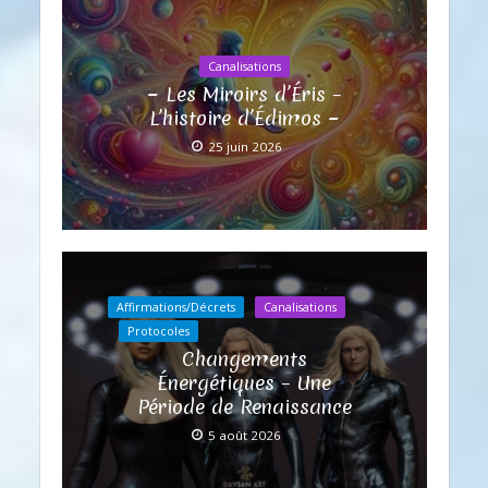
Canalisations
~ Les Miroirs d’Éris –
L’histoire d’Édimos ~
25 juin 2026
Affirmations/Décrets
Canalisations
Protocoles
Changements
Énergétiques – Une
Période de Renaissance
5 août 2026