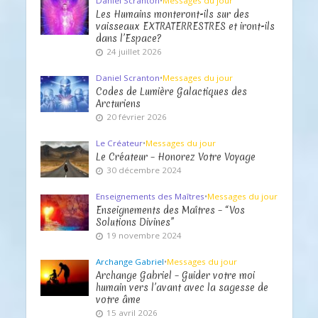
Daniel Scranton
•
Messages du jour
Les Humains monteront-ils sur des
vaisseaux EXTRATERRESTRES et iront-ils
dans l’Espace?
24 juillet 2026
Daniel Scranton
•
Messages du jour
Codes de Lumière Galactiques des
Arcturiens
20 février 2026
Le Créateur
•
Messages du jour
Le Créateur – Honorez Votre Voyage
30 décembre 2024
Enseignements des Maîtres
•
Messages du jour
Enseignements des Maîtres – “Vos
Solutions Divines”
19 novembre 2024
Archange Gabriel
•
Messages du jour
Archange Gabriel – Guider votre moi
humain vers l’avant avec la sagesse de
votre âme
15 avril 2026