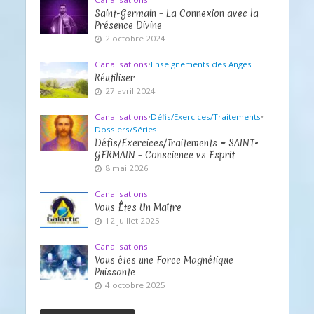
Saint-Germain – La Connexion avec la
Présence Divine
2 octobre 2024
Canalisations
•
Enseignements des Anges
Réutiliser
27 avril 2024
Canalisations
•
Défis/Exercices/Traitements
•
Dossiers/Séries
Défis/Exercices/Traitements ~ SAINT-
GERMAIN – Conscience vs Esprit
8 mai 2026
Canalisations
Vous Êtes Un Maître
12 juillet 2025
Canalisations
Vous êtes une Force Magnétique
Puissante
4 octobre 2025