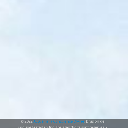
© 2022
Accueillir la Conscience Divine
. Division de
Groupe FraterLux Inc. Tous les droits sont réservés. -