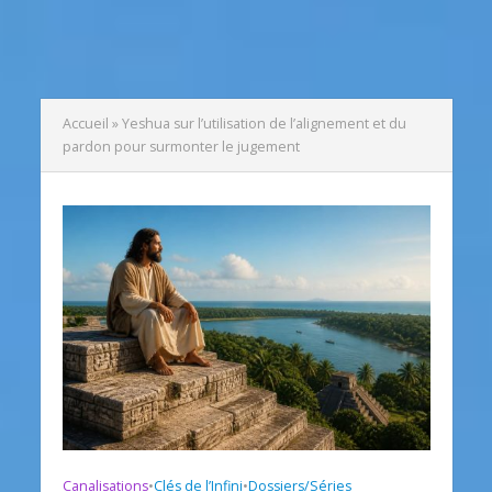
Accueil
»
Yeshua sur l’utilisation de l’alignement et du
pardon pour surmonter le jugement
Canalisations
•
Clés de l’Infini
•
Dossiers/Séries