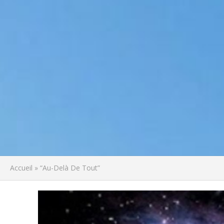
Accueil
»
“Au-Delà De Tout”