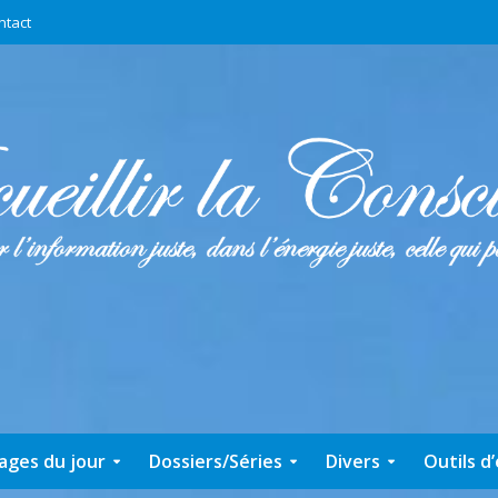
ntact
ages du jour
Dossiers/Séries
Divers
Outils d’