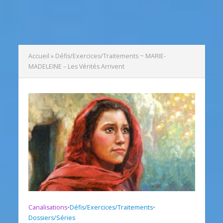
Accueil
»
Défis/Exercices/Traitements ~ MARIE-
MADELEINE – Les Vérités Arrivent
Canalisations
•
Défis/Exercices/Traitements
•
Dossiers/Séries