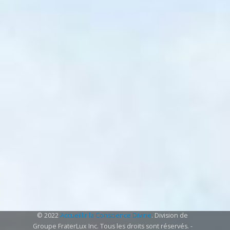
© 2022
Accueillir la Conscience Divine
. Division de
Groupe FraterLux Inc. Tous les droits sont réservés. -