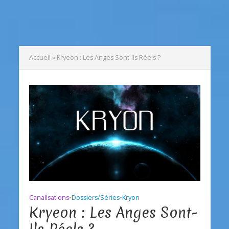
Accueil
»
Kryeon : Les Anges Sont-Ils Réels ?
Canalisations
•
Dossiers/Séries
•
Kryon
Kryeon : Les Anges Sont-