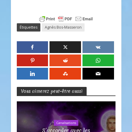
Étiquettes
Agnès Bos-Masseron
Vous aimerez peut-être aussi
Canalisations
S’accorder avec les