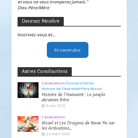
et vous ne vous tromperez jamais."
Dieu Père/Mère
Devenez Membre
Inscrivez-vous et...
En savoir plus
Autres Canalisations
Canalisations
•
Dossiers/Séries
•
Histoire de l'Humanité
•
Père Absolu
Histoire de l’Humanité : Le peuple
ukrainien frère
8 mai 2025
Canalisations
Alcael et Les Dragons de Kwan Yin sur
les Activations…
23 mars 2026