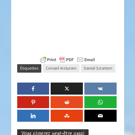
Étiquettes
Conseil Arcturien
Daniel Scranton
Vous aimerez peut-être aussi