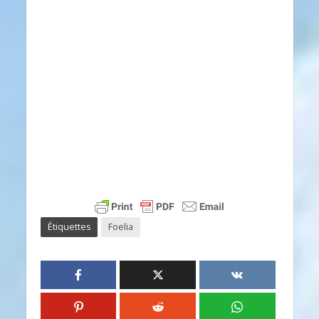
Étiquettes
Foelia