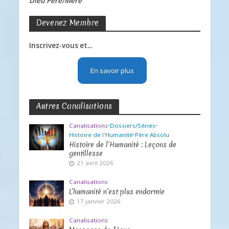
Dieu Père/Mère
Devenez Membre
Inscrivez-vous et...
En savoir plus
Autres Canalisations
Canalisations
•
Dossiers/Séries
•
Histoire de l'Humanité
•
Père Absolu
Histoire de l’Humanité : Leçons de
gentillesse
21 avril 2026
Canalisations
L’humanité n’est plus endormie
17 janvier 2026
Canalisations