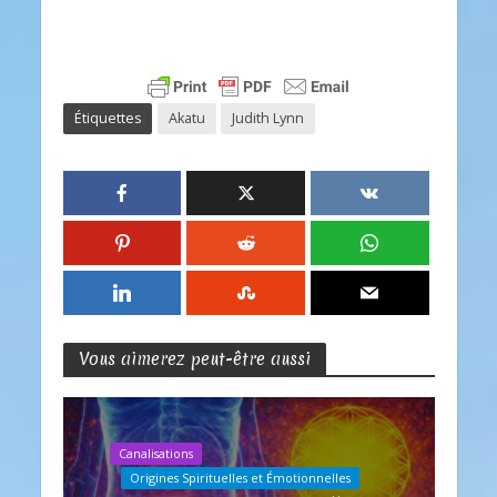
Étiquettes
Akatu
Judith Lynn
Vous aimerez peut-être aussi
Canalisations
Origines Spirituelles et Émotionnelles