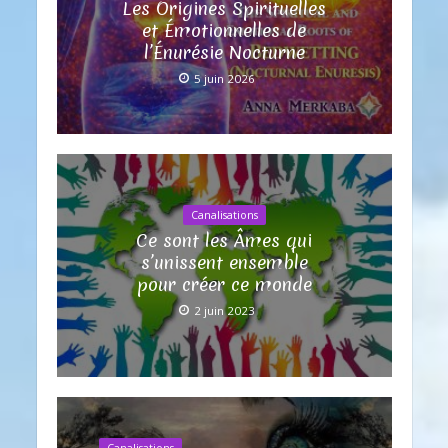
Les Origines Spirituelles
et Émotionnelles de
l’Énurésie Nocturne
5 juin 2026
Canalisations
Ce sont les Âmes qui
s’unissent ensemble
pour créer ce monde
2 juin 2023
Canalisations