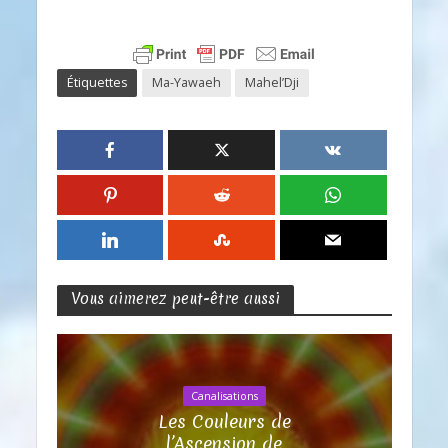
Étiquettes
Ma-Yawaeh
Mahel’Dji
Vous aimerez peut-être aussi
Canalisations
Les Couleurs de
l’Ascension de