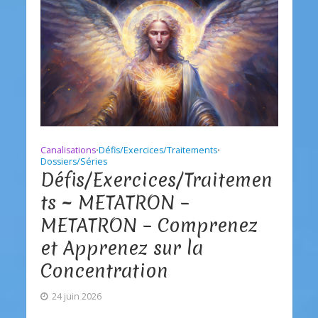
Canalisations
Défis/Exercices/Traitements
•
•
Dossiers/Séries
Défis/Exercices/Traitemen
ts ~ METATRON –
METATRON – Comprenez
et Apprenez sur la
Concentration
24 juin 2026