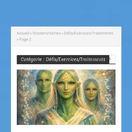
Accueil
»
Dossiers/Séries
»
Défis/Exercices/Traitements
»
Page 2
Catégorie : Défis/Exercices/Traitements
DOSSIERS/SÉRIES