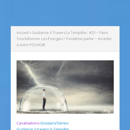
Accueil
»
Guidance à Travers La Tempête ; #23 ~ Faire
Tourbillonner Les Énergies ! Troisième partie ~ Accéder
à votre POUVOIR
Canalisations
•
Dossiers/Séries
•
Guidance à travers la Tempête